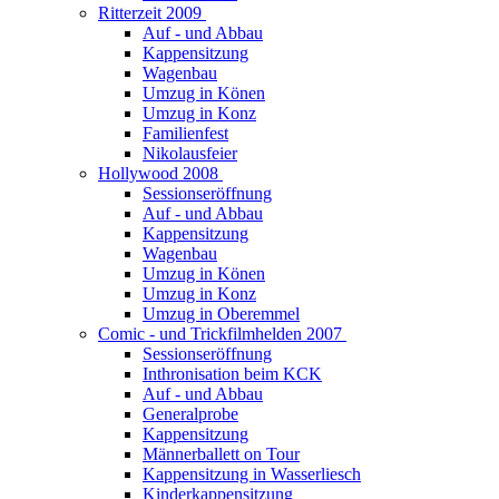
Ritterzeit 2009
Auf - und Abbau
Kappensitzung
Wagenbau
Umzug in Könen
Umzug in Konz
Familienfest
Nikolausfeier
Hollywood 2008
Sessionseröffnung
Auf - und Abbau
Kappensitzung
Wagenbau
Umzug in Könen
Umzug in Konz
Umzug in Oberemmel
Comic - und Trickfilmhelden 2007
Sessionseröffnung
Inthronisation beim KCK
Auf - und Abbau
Generalprobe
Kappensitzung
Männerballett on Tour
Kappensitzung in Wasserliesch
Kinderkappensitzung