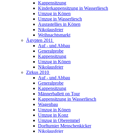
Kappensitzung
Kinderkappensitzung in Wasserliesch
Umzug in Könen
Umzug in Wasserliesch
Ausrastellies in Könen
Nikolausfeier
Weihnachtsmarkt
Ägypten 2011
Auf - und Abbau
Generalprobe
Kappensitzung
Umzug in Könen
Nikolausfeier
Zirkus 2010
Auf - und Abbau
Generalprobe
Kappensitzung
Männerballett on Tour
Kappensitzung in Wasserliesch
Wagenbau
Umzug in Könen
Umzug in Konz
Umzug in Oberemmel
Dorfturnier Menschenkicker
Nikolausfeier