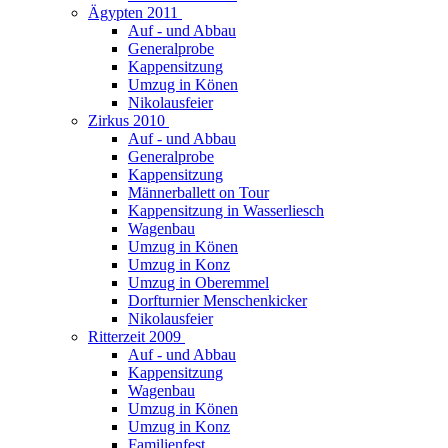
Ägypten 2011
Auf - und Abbau
Generalprobe
Kappensitzung
Umzug in Könen
Nikolausfeier
Zirkus 2010
Auf - und Abbau
Generalprobe
Kappensitzung
Männerballett on Tour
Kappensitzung in Wasserliesch
Wagenbau
Umzug in Könen
Umzug in Konz
Umzug in Oberemmel
Dorfturnier Menschenkicker
Nikolausfeier
Ritterzeit 2009
Auf - und Abbau
Kappensitzung
Wagenbau
Umzug in Könen
Umzug in Konz
Familienfest