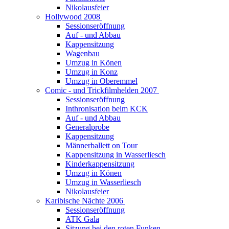
Nikolausfeier
Hollywood 2008
Sessionseröffnung
Auf - und Abbau
Kappensitzung
Wagenbau
Umzug in Könen
Umzug in Konz
Umzug in Oberemmel
Comic - und Trickfilmhelden 2007
Sessionseröffnung
Inthronisation beim KCK
Auf - und Abbau
Generalprobe
Kappensitzung
Männerballett on Tour
Kappensitzung in Wasserliesch
Kinderkappensitzung
Umzug in Könen
Umzug in Wasserliesch
Nikolausfeier
Karibische Nächte 2006
Sessionseröffnung
ATK Gala
Sitzung bei den roten Funken