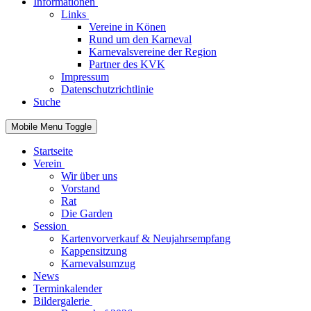
Informationen
Links
Vereine in Könen
Rund um den Karneval
Karnevalsvereine der Region
Partner des KVK
Impressum
Datenschutzrichtlinie
Suche
Mobile Menu Toggle
Startseite
Verein
Wir über uns
Vorstand
Rat
Die Garden
Session
Kartenvorverkauf & Neujahrsempfang
Kappensitzung
Karnevalsumzug
News
Terminkalender
Bildergalerie