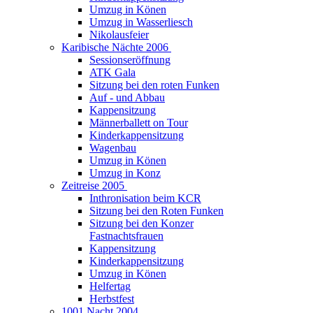
Umzug in Könen
Umzug in Wasserliesch
Nikolausfeier
Karibische Nächte 2006
Sessionseröffnung
ATK Gala
Sitzung bei den roten Funken
Auf - und Abbau
Kappensitzung
Männerballett on Tour
Kinderkappensitzung
Wagenbau
Umzug in Könen
Umzug in Konz
Zeitreise 2005
Inthronisation beim KCR
Sitzung bei den Roten Funken
Sitzung bei den Konzer
Fastnachtsfrauen
Kappensitzung
Kinderkappensitzung
Umzug in Könen
Helfertag
Herbstfest
1001 Nacht 2004