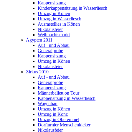
Kappensitzung
Kinderkappensitzung in Wasserliesch
Umzug in Könen
Umzug in Wasserliesch
Ausrastellies in Könen
Nikolausfeier
Weihnachtsmarkt
Ägypten 2011
Auf - und Abbau
Generalprobe
Kappensitzung
Umzug in Könen
Nikolausfeier
Zirkus 2010
Auf - und Abbau
Generalprobe
Kappensitzung
Männerballett on Tour
Kappensitzung in Wasserliesch
Wagenbau
Umzug in Könen
Umzug in Konz
Umzug in Oberemmel
Dorfturnier Menschenkicker
Nikolausfeier