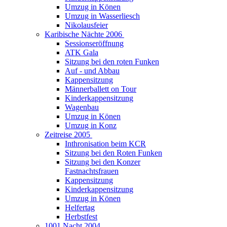
Umzug in Könen
Umzug in Wasserliesch
Nikolausfeier
Karibische Nächte 2006
Sessionseröffnung
ATK Gala
Sitzung bei den roten Funken
Auf - und Abbau
Kappensitzung
Männerballett on Tour
Kinderkappensitzung
Wagenbau
Umzug in Könen
Umzug in Konz
Zeitreise 2005
Inthronisation beim KCR
Sitzung bei den Roten Funken
Sitzung bei den Konzer
Fastnachtsfrauen
Kappensitzung
Kinderkappensitzung
Umzug in Könen
Helfertag
Herbstfest
1001 Nacht 2004