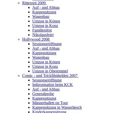
Ritterzeit 2009
Auf - und Abbau
Kappensitzung
Wagenbau
Umzug in Könen
Umzug in Konz
Familienfest
Nikolausfeier
Hollywood 2008
Sessionseröffnung
Auf - und Abbau
Kappensitzung
Wagenbau
Umzug in Könen
Umzug in Konz
Umzug in Oberemmel
Comic - und Trickfilmhelden 2007
Sessionseröffnung
Inthronisation beim KCK
Auf - und Abbau
Generalprobe
Kappensitzung
Männerballett on Tour
Kappensitzung in Wasserliesch
Kinderkappensitzung