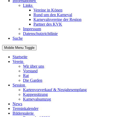
Informationen
Links
Vereine in Könen
Rund um den Karneval
Karnevalsvereine der Region
Partner des KVK
Impressum
Datenschutzrichtlinie
Suche
Mobile Menu Toggle
Startseite
Verein
Wir über uns
Vorstand
Rat
Die Garden
Session
Kartenvorverkauf & Neujahrsempfang
Kappensitzung
Karnevalsumzug
News
Terminkalender
Bildergalerie