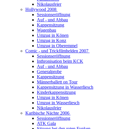
Nikolausfeier
Hollywood 2008
Sessionseröffnung
Auf - und Abbau
Kappensitzung
Wagenbau
Umzug in Könen
Umzug in Konz
Umzug in Oberemmel
Comic - und Trickfilmhelden 2007
Sessionseröffnung
Inthronisation beim KCK
Auf - und Abbau
Generalprobe
Kappensitzung
Männerballett on Tour
Kappensitzung in Wasserliesch
Kinderkappensitzung
Umzug in Könen
Umzug in Wasserliesch
Nikolausfeier
Karibische Nächte 2006
Sessionseröffnung
ATK Gala
Sitzung bei den roten Funken