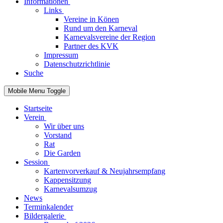
Informationen
Links
Vereine in Könen
Rund um den Karneval
Karnevalsvereine der Region
Partner des KVK
Impressum
Datenschutzrichtlinie
Suche
Mobile Menu Toggle
Startseite
Verein
Wir über uns
Vorstand
Rat
Die Garden
Session
Kartenvorverkauf & Neujahrsempfang
Kappensitzung
Karnevalsumzug
News
Terminkalender
Bildergalerie