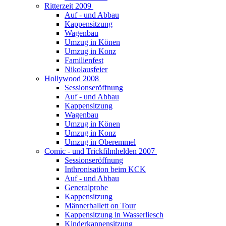
Ritterzeit 2009
Auf - und Abbau
Kappensitzung
Wagenbau
Umzug in Könen
Umzug in Konz
Familienfest
Nikolausfeier
Hollywood 2008
Sessionseröffnung
Auf - und Abbau
Kappensitzung
Wagenbau
Umzug in Könen
Umzug in Konz
Umzug in Oberemmel
Comic - und Trickfilmhelden 2007
Sessionseröffnung
Inthronisation beim KCK
Auf - und Abbau
Generalprobe
Kappensitzung
Männerballett on Tour
Kappensitzung in Wasserliesch
Kinderkappensitzung