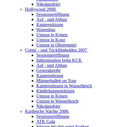
Nikolausfeier
Hollywood 2008
Sessionseröffnung
Auf - und Abbau
Kappensitzung
Wagenbau
Umzug in Könen
Umzug in Konz
Umzug in Oberemmel
Comic - und Trickfilmhelden 2007
Sessionseröffnung
Inthronisation beim KCK
Auf - und Abbau
Generalprobe
Kappensitzung
Männerballett on Tour
Kappensitzung in Wasserliesch
Kinderkappensitzung
Umzug in Könen
Umzug in Wasserliesch
Nikolausfeier
Karibische Nächte 2006
Sessionseröffnung
ATK Gala
Sitzung bei den roten Funken