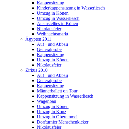
Kappensitzung
Kinderkappensitzung in Wasserliesch
Umzug in Könen
Umzug in Wasserliesch
Ausrastellies in Könen
Nikolausfeier
Weihnachtsmarkt
Ägypten 2011
Auf - und Abbau
Generalprobe
Kappensitzung
Umzug in Könen
Nikolausfeier
Zirkus 2010
Auf - und Abbau
Generalprobe
Kappensitzung
Männerballett on Tour
Kappensitzung in Wasserliesch
Wagenbau
Umzug in Könen
Umzug in Konz
Umzug in Oberemmel
Dorfturnier Menschenkicker
Nikolausfeier