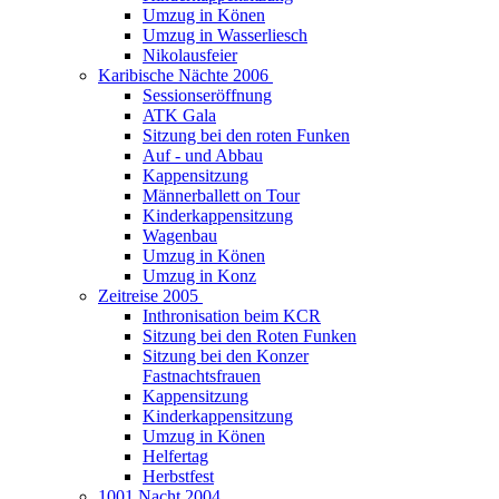
Umzug in Könen
Umzug in Wasserliesch
Nikolausfeier
Karibische Nächte 2006
Sessionseröffnung
ATK Gala
Sitzung bei den roten Funken
Auf - und Abbau
Kappensitzung
Männerballett on Tour
Kinderkappensitzung
Wagenbau
Umzug in Könen
Umzug in Konz
Zeitreise 2005
Inthronisation beim KCR
Sitzung bei den Roten Funken
Sitzung bei den Konzer
Fastnachtsfrauen
Kappensitzung
Kinderkappensitzung
Umzug in Könen
Helfertag
Herbstfest
1001 Nacht 2004