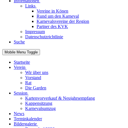
Informationen
Links
Vereine in Könen
Rund um den Karneval
Karnevalsvereine der Region
Partner des KVK
Impressum
Datenschutzrichtlinie
Suche
Mobile Menu Toggle
Startseite
Verein
Wir über uns
Vorstand
Rat
Die Garden
Session
Kartenvorverkauf & Neujahrsempfang
Kappensitzung
Karnevalsumzug
News
Terminkalender
Bildergalerie