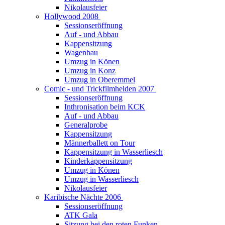
Nikolausfeier
Hollywood 2008
Sessionseröffnung
Auf - und Abbau
Kappensitzung
Wagenbau
Umzug in Könen
Umzug in Konz
Umzug in Oberemmel
Comic - und Trickfilmhelden 2007
Sessionseröffnung
Inthronisation beim KCK
Auf - und Abbau
Generalprobe
Kappensitzung
Männerballett on Tour
Kappensitzung in Wasserliesch
Kinderkappensitzung
Umzug in Könen
Umzug in Wasserliesch
Nikolausfeier
Karibische Nächte 2006
Sessionseröffnung
ATK Gala
Sitzung bei den roten Funken