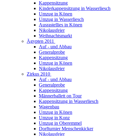
Kappensitzung
Kinderkappensitzung in Wasserliesch
Umzug in Könen
Umzug in Wasserliesch
Ausrastellies in Könen
Nikolausfeier
Weihnachtsmarkt
Ägypten 2011
Auf - und Abbau
Generalprobe
Kappensitzung
Umzug in Könen
Nikolausfeier
Zirkus 2010
Auf - und Abbau
Generalprobe
Kappensitzung
Männerballett on Tour
Kappensitzung in Wasserliesch
Wagenbau
Umzug in Könen
Umzug in Konz
Umzug in Oberemmel
Dorfturnier Menschenkicker
Nikolausfeier