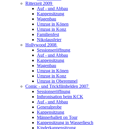
Ritterzeit 2009
Auf - und Abbau
Kappensitzung
Wagenbau
Umzug in Könen
Umzug in Konz
Familienfest
Nikolausfeier
Hollywood 2008
Sessionseröffnung
Auf - und Abbau
Kappensitzung
Wagenbau
Umzug in Könen
Umzug in Konz
Umzug in Oberemmel
Comic - und Trickfilmhelden 2007
Sessionseröffnung
Inthronisation beim KCK
Auf - und Abbau
Generalprobe
Kappensitzung
Männerballett on Tour
Kappensitzung in Wasserliesch
Kinderkappensitzung