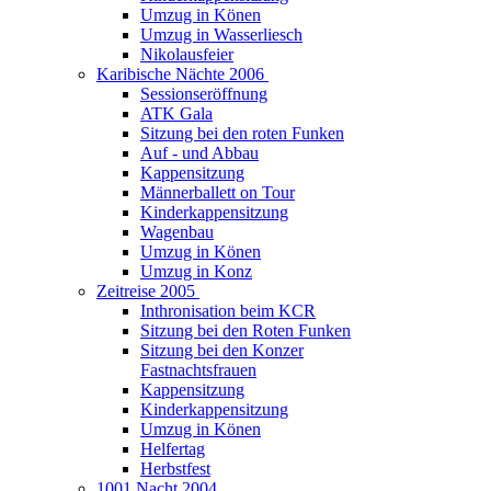
Umzug in Könen
Umzug in Wasserliesch
Nikolausfeier
Karibische Nächte 2006
Sessionseröffnung
ATK Gala
Sitzung bei den roten Funken
Auf - und Abbau
Kappensitzung
Männerballett on Tour
Kinderkappensitzung
Wagenbau
Umzug in Könen
Umzug in Konz
Zeitreise 2005
Inthronisation beim KCR
Sitzung bei den Roten Funken
Sitzung bei den Konzer
Fastnachtsfrauen
Kappensitzung
Kinderkappensitzung
Umzug in Könen
Helfertag
Herbstfest
1001 Nacht 2004