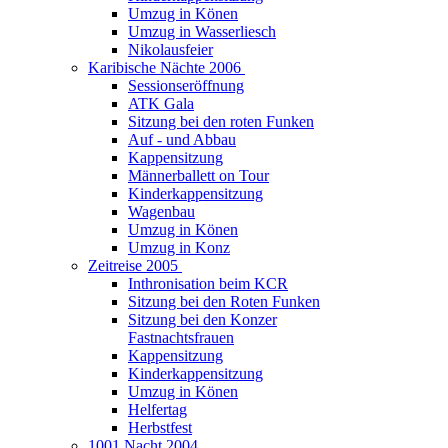
Umzug in Könen
Umzug in Wasserliesch
Nikolausfeier
Karibische Nächte 2006
Sessionseröffnung
ATK Gala
Sitzung bei den roten Funken
Auf - und Abbau
Kappensitzung
Männerballett on Tour
Kinderkappensitzung
Wagenbau
Umzug in Könen
Umzug in Konz
Zeitreise 2005
Inthronisation beim KCR
Sitzung bei den Roten Funken
Sitzung bei den Konzer
Fastnachtsfrauen
Kappensitzung
Kinderkappensitzung
Umzug in Könen
Helfertag
Herbstfest
1001 Nacht 2004