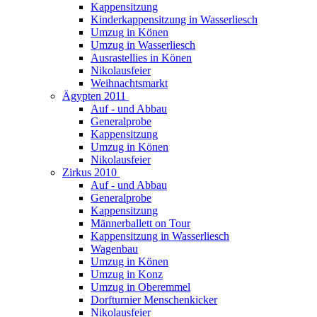
Kappensitzung
Kinderkappensitzung in Wasserliesch
Umzug in Könen
Umzug in Wasserliesch
Ausrastellies in Könen
Nikolausfeier
Weihnachtsmarkt
Ägypten 2011
Auf - und Abbau
Generalprobe
Kappensitzung
Umzug in Könen
Nikolausfeier
Zirkus 2010
Auf - und Abbau
Generalprobe
Kappensitzung
Männerballett on Tour
Kappensitzung in Wasserliesch
Wagenbau
Umzug in Könen
Umzug in Konz
Umzug in Oberemmel
Dorfturnier Menschenkicker
Nikolausfeier