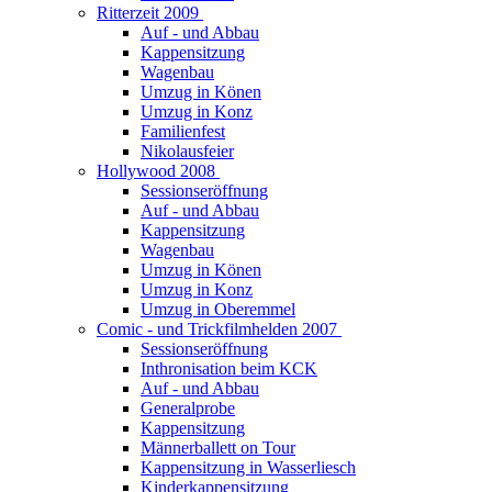
Ritterzeit 2009
Auf - und Abbau
Kappensitzung
Wagenbau
Umzug in Könen
Umzug in Konz
Familienfest
Nikolausfeier
Hollywood 2008
Sessionseröffnung
Auf - und Abbau
Kappensitzung
Wagenbau
Umzug in Könen
Umzug in Konz
Umzug in Oberemmel
Comic - und Trickfilmhelden 2007
Sessionseröffnung
Inthronisation beim KCK
Auf - und Abbau
Generalprobe
Kappensitzung
Männerballett on Tour
Kappensitzung in Wasserliesch
Kinderkappensitzung