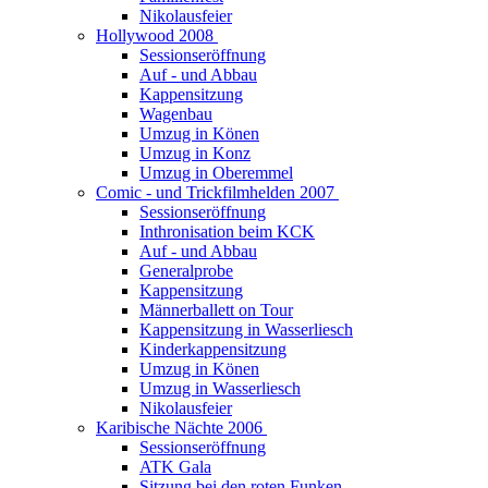
Nikolausfeier
Hollywood 2008
Sessionseröffnung
Auf - und Abbau
Kappensitzung
Wagenbau
Umzug in Könen
Umzug in Konz
Umzug in Oberemmel
Comic - und Trickfilmhelden 2007
Sessionseröffnung
Inthronisation beim KCK
Auf - und Abbau
Generalprobe
Kappensitzung
Männerballett on Tour
Kappensitzung in Wasserliesch
Kinderkappensitzung
Umzug in Könen
Umzug in Wasserliesch
Nikolausfeier
Karibische Nächte 2006
Sessionseröffnung
ATK Gala
Sitzung bei den roten Funken