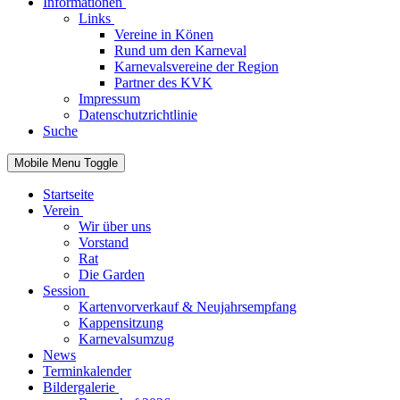
Informationen
Links
Vereine in Könen
Rund um den Karneval
Karnevalsvereine der Region
Partner des KVK
Impressum
Datenschutzrichtlinie
Suche
Mobile Menu Toggle
Startseite
Verein
Wir über uns
Vorstand
Rat
Die Garden
Session
Kartenvorverkauf & Neujahrsempfang
Kappensitzung
Karnevalsumzug
News
Terminkalender
Bildergalerie