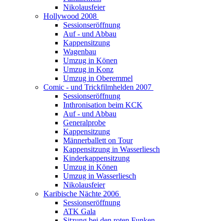
Nikolausfeier
Hollywood 2008
Sessionseröffnung
Auf - und Abbau
Kappensitzung
Wagenbau
Umzug in Könen
Umzug in Konz
Umzug in Oberemmel
Comic - und Trickfilmhelden 2007
Sessionseröffnung
Inthronisation beim KCK
Auf - und Abbau
Generalprobe
Kappensitzung
Männerballett on Tour
Kappensitzung in Wasserliesch
Kinderkappensitzung
Umzug in Könen
Umzug in Wasserliesch
Nikolausfeier
Karibische Nächte 2006
Sessionseröffnung
ATK Gala
Sitzung bei den roten Funken