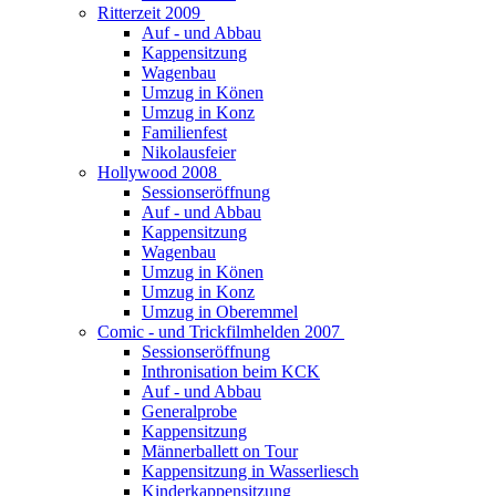
Ritterzeit 2009
Auf - und Abbau
Kappensitzung
Wagenbau
Umzug in Könen
Umzug in Konz
Familienfest
Nikolausfeier
Hollywood 2008
Sessionseröffnung
Auf - und Abbau
Kappensitzung
Wagenbau
Umzug in Könen
Umzug in Konz
Umzug in Oberemmel
Comic - und Trickfilmhelden 2007
Sessionseröffnung
Inthronisation beim KCK
Auf - und Abbau
Generalprobe
Kappensitzung
Männerballett on Tour
Kappensitzung in Wasserliesch
Kinderkappensitzung