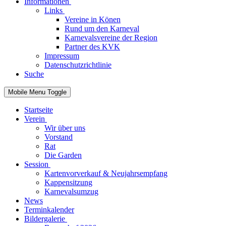
Informationen
Links
Vereine in Könen
Rund um den Karneval
Karnevalsvereine der Region
Partner des KVK
Impressum
Datenschutzrichtlinie
Suche
Mobile Menu Toggle
Startseite
Verein
Wir über uns
Vorstand
Rat
Die Garden
Session
Kartenvorverkauf & Neujahrsempfang
Kappensitzung
Karnevalsumzug
News
Terminkalender
Bildergalerie