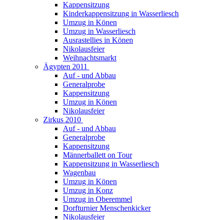
Kappensitzung
Kinderkappensitzung in Wasserliesch
Umzug in Könen
Umzug in Wasserliesch
Ausrastellies in Könen
Nikolausfeier
Weihnachtsmarkt
Ägypten 2011
Auf - und Abbau
Generalprobe
Kappensitzung
Umzug in Könen
Nikolausfeier
Zirkus 2010
Auf - und Abbau
Generalprobe
Kappensitzung
Männerballett on Tour
Kappensitzung in Wasserliesch
Wagenbau
Umzug in Könen
Umzug in Konz
Umzug in Oberemmel
Dorfturnier Menschenkicker
Nikolausfeier