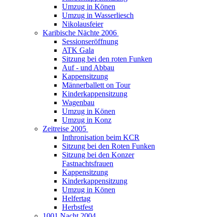
Umzug in Könen
Umzug in Wasserliesch
Nikolausfeier
Karibische Nächte 2006
Sessionseröffnung
ATK Gala
Sitzung bei den roten Funken
Auf - und Abbau
Kappensitzung
Männerballett on Tour
Kinderkappensitzung
Wagenbau
Umzug in Könen
Umzug in Konz
Zeitreise 2005
Inthronisation beim KCR
Sitzung bei den Roten Funken
Sitzung bei den Konzer
Fastnachtsfrauen
Kappensitzung
Kinderkappensitzung
Umzug in Könen
Helfertag
Herbstfest
1001 Nacht 2004